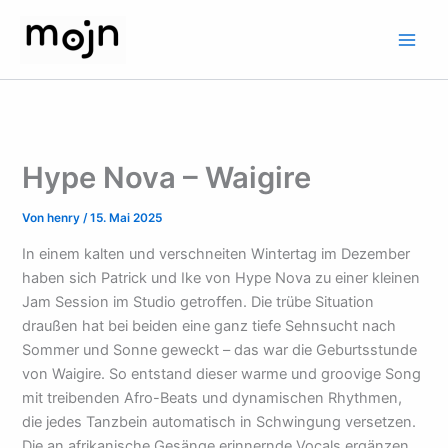
Zum
Inhalt
springen
Hype Nova – Waigire
Von
henry
/
15. Mai 2025
In einem kalten und verschneiten Wintertag im Dezember
haben sich Patrick und Ike von Hype Nova zu einer kleinen
Jam Session im Studio getroffen. Die trübe Situation
draußen hat bei beiden eine ganz tiefe Sehnsucht nach
Sommer und Sonne geweckt – das war die Geburtsstunde
von Waigire. So entstand dieser warme und groovige Song
mit treibenden Afro-Beats und dynamischen Rhythmen,
die jedes Tanzbein automatisch in Schwingung versetzen.
Die an afrikanische Gesänge erinnernde Vocals ergänzen